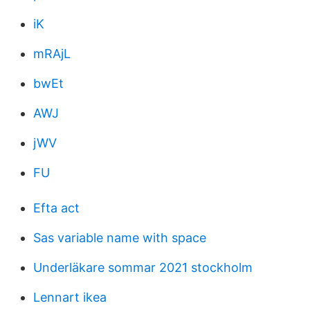
iK
mRAjL
bwEt
AWJ
jWV
FU
Efta act
Sas variable name with space
Underläkare sommar 2021 stockholm
Lennart ikea