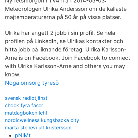
Nyhetsmorgon i TV4 från 2014-05-03:
Meteorologen Ulrika Andersson om de kallaste
majtemperaturerna på 50 år på vissa platser.
Ulrika har angett 2 jobb i sin profil. Se hela
profilen på LinkedIn, se Ulrikas kontakter och
hitta jobb på liknande företag. Ulrika Karlsson-
Arne is on Facebook. Join Facebook to connect
with Ulrika Karlsson-Arne and others you may
know.
Noga omsorg tyresö
svensk radiotjänst
chock fyra faser
matdagboken lchf
nordicwellness kungsbacka city
märta stenevi ulf kristersson
pNlMt