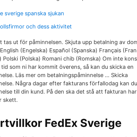
e sverige spanska sjukan
llsfirmor och dess aktivitet
ft tas ut för påminnelsen. Skjuta upp betalning av do
English (Engelska) Español (Spanska) Français (Fran
) Polski (Polska) Romani chib (Romska) Om inte ko
 tid som ni har kommit överens, så kan du skicka en
nelse. Läs mer om betalningspåminnelse … Skicka
else. Några dagar efter fakturans förfallodag kan du
lse till din kund. På den ska det stå att fakturan har 
r skett.
rtvillkor FedEx Sverige