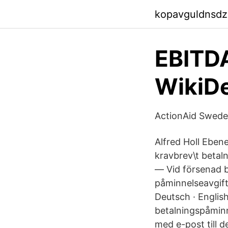
kopavguldnsdz
EBITDA
WikiD
ActionAid Sweden
Alfred Holl Ebene
kravbrev\t betal
— Vid försenad b
påminnelseavgift
Deutsch · Englis
betalningspåminn
med e-post till d