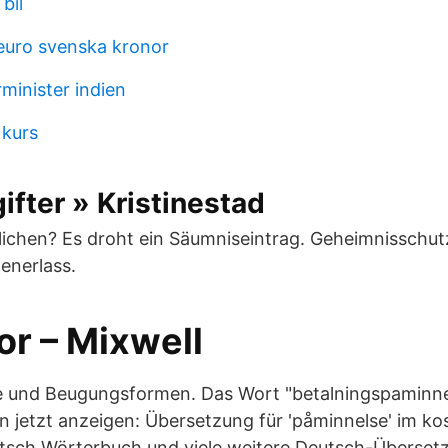
bil
euro svenska kronor
minister indien
 kurs
ifter » Kristinestad
lichen? Es droht ein Säumniseintrag. Geheimnisschutz
enerlass.
or – Mixwell
e und Beugungsformen. Das Wort "betalningspaminne
n jetzt anzeigen: Übersetzung für 'påminnelse' im ko
sch Wörterbuch und viele weitere Deutsch-Überset