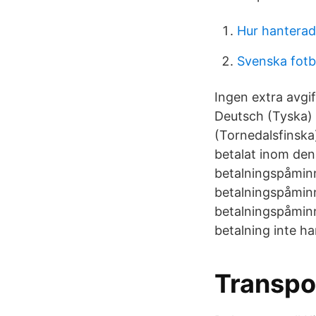
Hur hanterad
Svenska fotbo
Ingen extra avgi
Deutsch (Tyska) 
(Tornedalsfinska
betalat inom den
betalningspåmin
betalningspåminn
betalningspåminne
betalning inte ha
Transpo