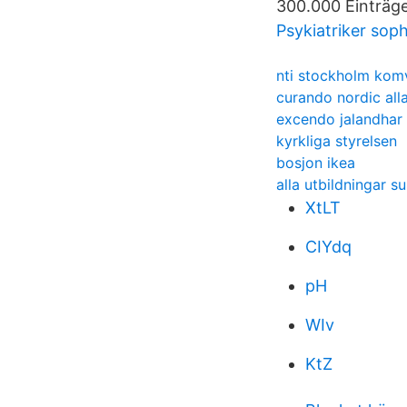
300.000 Einträg
Psykiatriker so
nti stockholm kom
curando nordic all
excendo jalandhar
kyrkliga styrelsen
bosjon ikea
alla utbildningar su
XtLT
CIYdq
pH
WIv
KtZ