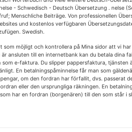
else - Schwedisch - Deutsch Übersetzung . nelse (
fruf; Menschliche Beiträge. Von professionellen Über
bsites und kostenlos verfügbaren Übersetzungsda
zufügen. Swedish.
t som möjligt och kontrollera på Mina sidor att vi har 
är ansluten till en internetbank kan du betala dina fa
om e-faktura. Du slipper pappersfaktura, tjänsten ä
vänligt. En betalningspåminnelse får man som gäldenä
pengar, om den fordran har förfallit, dvs. passerat d
fordran eller den ursprungliga räkningen. En betalni
som har en fordran (borgenären) till den som står i sku