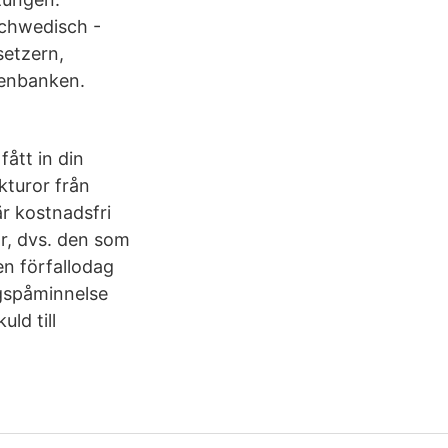
Schwedisch -
setzern,
tenbanken.
fått in din
kturor från
r kostnadsfri
r, dvs. den som
en förfallodag
ngspåminnelse
ld till