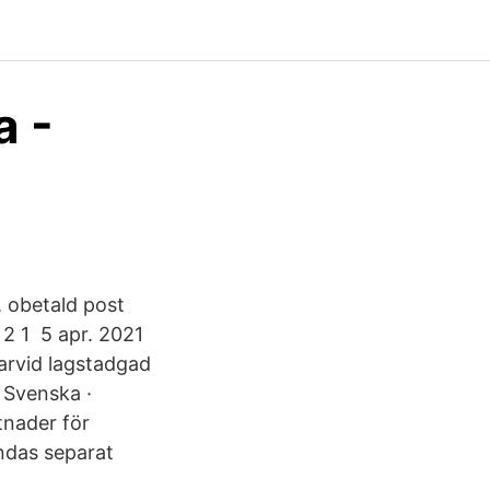
a -
, obetald post
 2 1 5 apr. 2021
arvid lagstadgad
 Svenska ·
tnader för
ndas separat