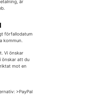
etalning, är
eb.
l
gt förfallodatum
sta kommun.
t. Vi önskar
i önskar att du
riktat mot en
ternativ: >PayPal