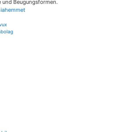
e und Beugungsformen.
phiahemmet
vux
abolag