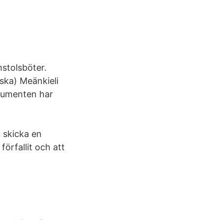
mstolsböter.
ska) Meänkieli
nsumenten har
 skicka en
förfallit och att