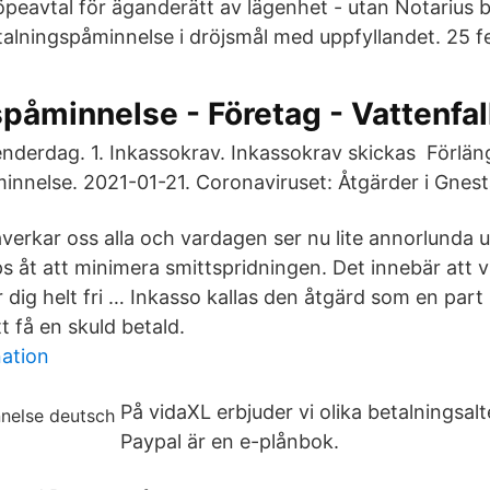
eavtal för äganderätt av lägenhet - utan Notarius b
alningspåminnelse i dröjsmål med uppfyllandet. 25 f
påminnelse - Företag - Vattenfal
nderdag. 1. Inkassokrav. Inkassokrav skickas Förlän
innelse. 2021-01-21. Coronaviruset: Åtgärder i Gne
verkar oss alla och vardagen ser nu lite annorlunda u
lps åt att minimera smittspridningen. Det innebär att v
dig helt fri … Inkasso kallas den åtgärd som en part 
t få en skuld betald.
ation
På vidaXL erbjuder vi olika betalningsal
Paypal är en e-plånbok.