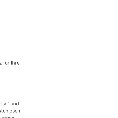
 für Ihre
lse" und
stenlosen
zungen.