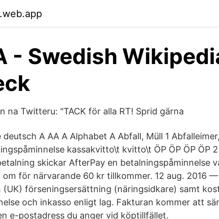
.web.app
 - Swedish Wikipedi
eck
 na Twitteru: "TACK för alla RT! Sprid gärna
 deutsch A AA A Alphabet A Abfall, Müll 1 Abfalleimer
ningspåminnelse kassakvitto\t kvitto\t ÖP ÖP ÖP ÖP 2
etalning skickar AfterPay en betalningspåminnelse v
 om för närvarande 60 kr tillkommer. 12 aug. 2016 —
h (UK) förseningsersättning (näringsidkare) samt kos
else och inkasso enligt lag. Fakturan kommer att sä
en e-postadress du anger vid köptillfället.