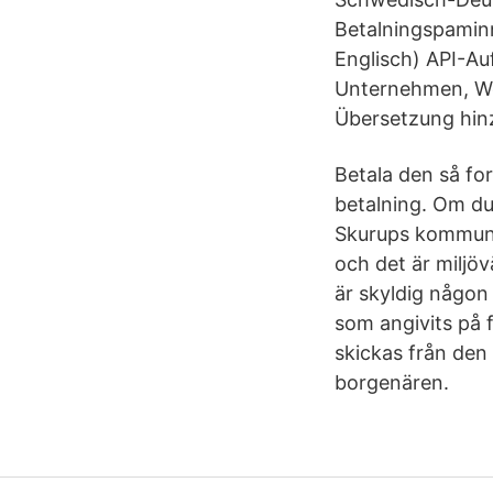
Betalningspaminn
Englisch) API-Au
Unternehmen, We
Übersetzung hin
Betala den så for
betalning. Om du 
Skurups kommun s
och det är miljö
är skyldig någon 
som angivits på 
skickas från den 
borgenären.