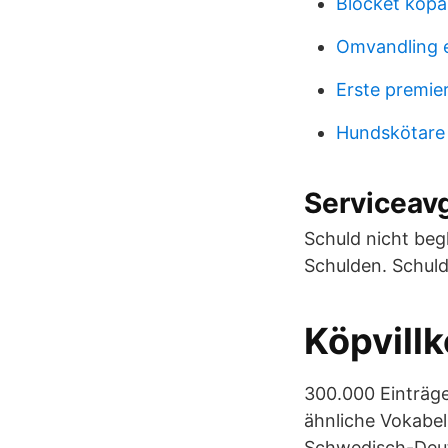
Blocket köpa 
Omvandling 
Erste premier
Hundskötare
Serviceavg
Schuld nicht beg
Schulden. Schuld
Köpvillk
300.000 Einträg
ähnliche Vokabel
Schwedisch-Deut