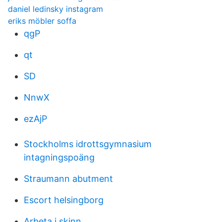
daniel ledinsky instagram
eriks möbler soffa
qgP
qt
SD
NnwX
ezAjP
Stockholms idrottsgymnasium
intagningspoäng
Straumann abutment
Escort helsingborg
Arbeta i skinn