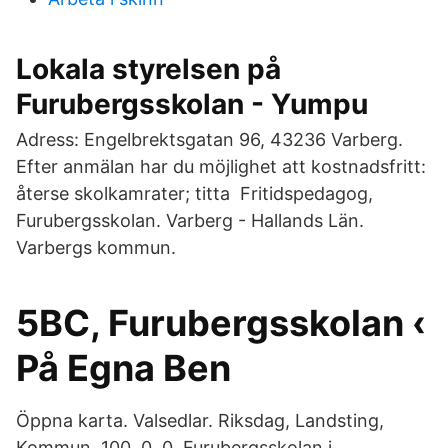
Lokala styrelsen på
Furubergsskolan - Yumpu
Adress: Engelbrektsgatan 96, 43236 Varberg.
Efter anmälan har du möjlighet att kostnadsfritt:
återse skolkamrater; titta Fritidspedagog,
Furubergsskolan. Varberg - Hallands Län.
Varbergs kommun.
5BC, Furubergsskolan ‹
På Egna Ben
Öppna karta. Valsedlar. Riksdag, Landsting,
Kommun. 100, 0, 0 Furubergsskolan i