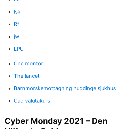
lsk
Rf
jw
LPU
Cnc montor
The lancet
Barnmorskemottagning huddinge sjukhus
Cad valutakurs
Cyber Monday 2021 – Den