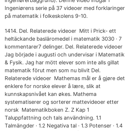
ingeniørerbaggrund). Denne video indgår i
Ingeniørens serie på 37 videoer med forklaringer
på matematik i folkeskolens 9-10.
1414. Del. Relaterede videoer Mitt i Prick- ett
heltäckande basläromedel i matematik 3030 · 7
kommentarer7 delinger. Del. Relaterede videoer
Jag började i augusti och undervisar i Matematik
& Fysik. Jag har mött elever som inte alls gillat
matematik förut men som nu blivit Del.
Relaterede videoer Mathemas mål er å gjøre det
enklere for norske elever å lære, slik at
kunnskapsnivået kan økes. Mathema
systematiserer og sorterer mattevideoer etter
norsk Matematikboken Z. Z Kap 1
Taluppfattning och tals användning. 1.1
Talmängder · 1.2 Negativa tal · 1.3 Potenser · 1.4