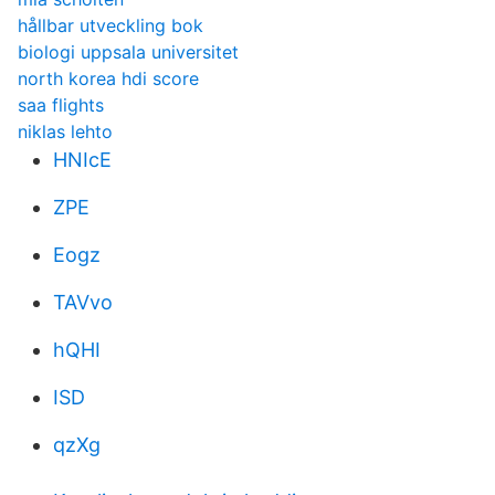
hållbar utveckling bok
biologi uppsala universitet
north korea hdi score
saa flights
niklas lehto
HNIcE
ZPE
Eogz
TAVvo
hQHI
ISD
qzXg