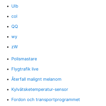
UIb
col
QQ
wy
zW
Polismastare
Flygtrafik live
Återfall malignt melanom
Kylvätsketemperatur-sensor
Fordon och transportprogrammet