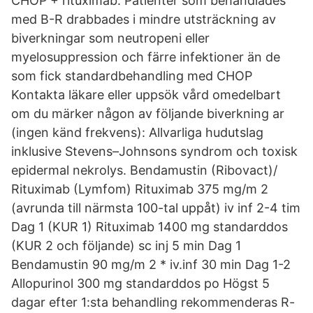
CHOP + rituximab. Patienter som behandlades
med B-R drabbades i mindre utsträckning av
biverkningar som neutropeni eller
myelosuppression och färre infektioner än de
som fick standardbehandling med CHOP
Kontakta läkare eller uppsök vård omedelbart
om du märker någon av följande biverkning ar
(ingen känd frekvens): Allvarliga hudutslag
inklusive Stevens–Johnsons syndrom och toxisk
epidermal nekrolys. Bendamustin (Ribovact)/
Rituximab (Lymfom) Rituximab 375 mg/m 2
(avrunda till närmsta 100-tal uppåt) iv inf 2-4 tim
Dag 1 (KUR 1) Rituximab 1400 mg standarddos
(KUR 2 och följande) sc inj 5 min Dag 1
Bendamustin 90 mg/m 2 * iv.inf 30 min Dag 1-2
Allopurinol 300 mg standarddos po Högst 5
dagar efter 1:sta behandling rekommenderas R-