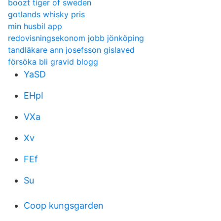
boozt tiger of sweden
gotlands whisky pris
min husbil app
redovisningsekonom jobb jönköping
tandläkare ann josefsson gislaved
försöka bli gravid blogg
YaSD
EHpI
VXa
Xv
FEf
Su
Coop kungsgarden